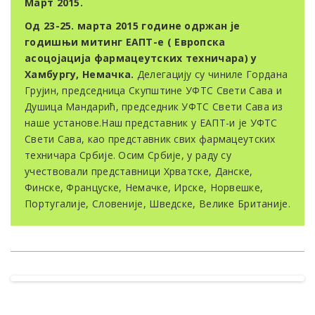
Март 2015.
Од 23-25. марта 2015 године одржан је
годишњи митинг ЕАПТ-е ( Европска
асоцојација фармацеутских техничара) у
Хамбургу, Немачка.
Делегацију су чиниле Гордана
Грујин, председница Скупштине УФТС Свети Сава и
Душица Мандарић, председник УФТС Свети Сава из
наше установе.Наш представник у ЕАПТ-и је УФТС
Свети Сава, као представник свих фармацеутских
техничара Србије. Осим Србије, у раду су
учествовали представници Хрватске, Данске,
Финске, Француске, Немачке, Ирске, Норвешке,
Португалије, Словеније, Шведске, Велике Британије.