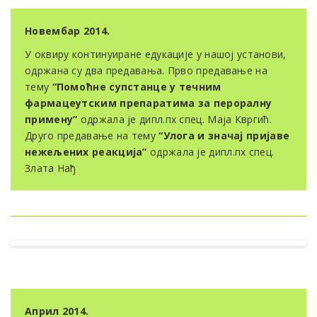
Новембар 2014.
У оквиру континуиране едукације у нашој установи,
одржана су два предавања. Прво предавање на
тему
“Помоћне супстанце у течним
фармацеутским препаратима за пероралну
примену”
одржала је дипл.пх спец. Маја Квргић.
Друго предавање на тему
“Улога и значај пријаве
нежељених реакција”
одржала је дипл.пх спец.
Злата Нађ
Април 2014.