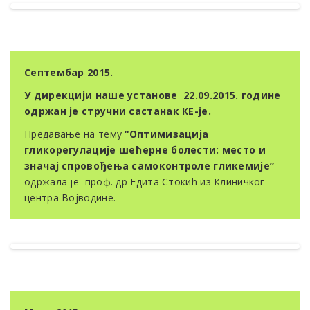
Септембар 2015.
У дирекцији наше установе 22.09.2015. године
oдржан је стручни састанак КЕ-је.
Предавање на тему
“Оптимизација
гликорегулације шећерне болести: место и
значај спровођења самоконтроле гликемије”
одржала је проф. др Едита Стокић из Клиничког
центра Војводине.