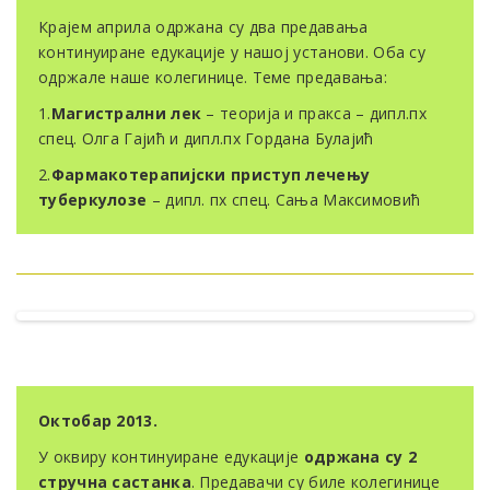
Крајем априла одржана су два предавања
континуиране едукације у нашој установи. Оба су
одржале наше колегинице. Теме предавања:
1.
Магистрални лек
– теорија и пракса – дипл.пх
спец. Олга Гајић и дипл.пх Гордана Булајић
2.
Фармакотерапијски приступ лечењу
туберкулозе
– дипл. пх спец. Сања Максимовић
Октобар 2013.
У оквиру континуиране едукације
одржана су 2
стручна састанка
. Предавачи су биле колегинице