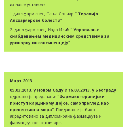
из наше установе:
1.дипл.фарм.спец. Сања Лончар
” Терапија
Алсхајмерове болести”
2. дипл.фарм.спец. Нада Илић
” Управљање
снабдевањем медицинским средствима за
уринарну инконтиненцију”
Март 2013.
05.03.2013. у Новом Саду
и
16.03.2013. у Београду
одржано је предавање
“Фармакотерапијски
приступ карциному дојке, самопреглед као
превентивна мера”
. Предавање је било
акредитовано за дипломиране фармацеуте и
фармацеутске техничаре.