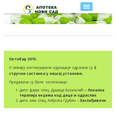
Toggle
navigation
Октобар 2015.
У оквиру континуиране едукације одржана су
2
стручна састанка у нашој установи.
Предавачи су биле колегинице:
дипл. фарм. спец. Душица Босиљчић
–
Локална
терапија екцема код деце и одраслих
дипл. хем. спец. Анђелка Грубин –
Заслађивачи