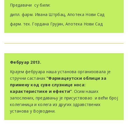
Предавачи су били:
дипл. фарм. Ивана Штрбац, Апотека Нови Сад
фарм. тех. Гордана Грујин, Апотека Нови Сад
Фебруар 2013.
Крајем фебруара наша установа организовала је
стручни састанак
”Фармацеутски облици за
примену код суве слузнице носа:
карактеристике и ефекти”
. Осим наших
запослених, предавању је присуствовао и већи број
колегиница и колега из других здравствених
установа у Војводини.