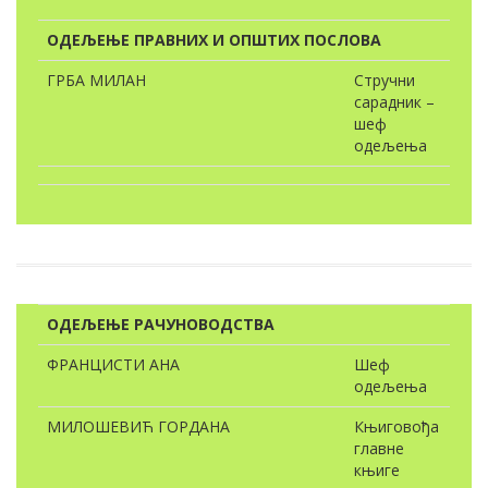
ОДЕЉЕЊЕ ПРАВНИХ И ОПШТИХ ПОСЛОВА
ГРБA МИЛAН
Стручни
сарадник –
шеф
одељења
OДЕЉЕЊЕ РАЧУНОВОДСТВА
ФРАНЦИСТИ АНА
Шеф
одељења
МИЛОШЕВИЋ ГОРДАНА
Књиговођа
главне
књиге